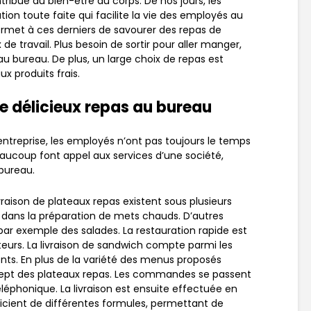
tribue au bien-être du corps. De nos jours, les
ion toute faite qui facilite la vie des employés au
ermet à ces derniers de savourer des repas de
 de travail. Plus besoin de sortir pour aller manger,
u bureau. De plus, un large choix de repas est
ux produits frais.
de délicieux repas au bureau
entreprise, les employés n’ont pas toujours le temps
aucoup font appel aux services d’une société,
 bureau.
vraison de plateaux repas existent sous plusieurs
 dans la préparation de mets chauds. D’autres
ar exemple des salades. La restauration rapide est
teurs. La livraison de sandwich compte parmi les
ents. En plus de la variété des menus proposés
ncept des plateaux repas. Les commandes se passent
léphonique. La livraison est ensuite effectuée en
icient de différentes formules, permettant de