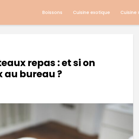
Boissons
Cuisine exotique
Cuisine
eaux repas : et si on
 au bureau ?