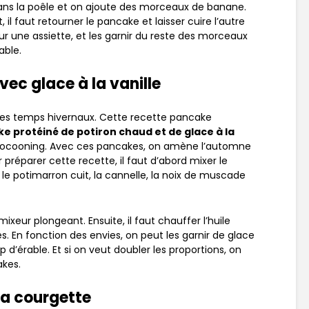
ans la poêle et on ajoute des morceaux de banane.
 il faut retourner le pancake et laisser cuire l’autre
r sur une assiette, et les garnir du reste des morceaux
able.
ec glace à la vanille
ur les temps hivernaux. Cette recette pancake
e protéiné de potiron chaud et de glace à la
s cocooning. Avec ces pancakes, on amène l’automne
préparer cette recette, il faut d’abord mixer le
e potimarron cuit, la cannelle, la noix de muscade
un mixeur plongeant. Ensuite, il faut chauffer l’huile
. En fonction des envies, on peut les garnir de glace
 d’érable. Et si on veut doubler les proportions, on
kes.
la courgette