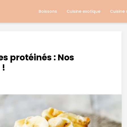
Boissons
Cuisine exotique
Cuisine
s protéinés : Nos
 !