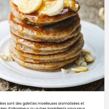
cakes sont des galettes moelleuses aromatisées et
purées d’oléagineux ou autres ingrédients savoureux.