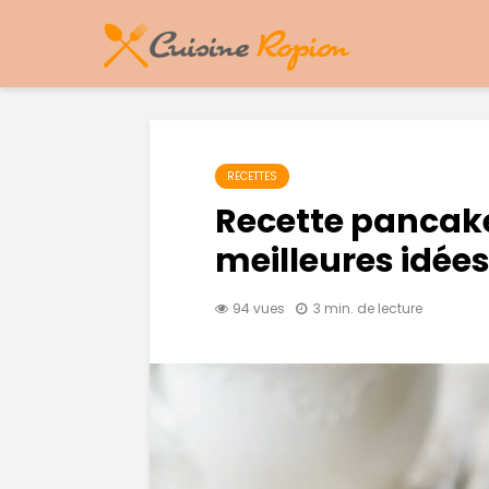
RECETTES
Recette pancake
meilleures idées
94 vues
3 min. de lecture